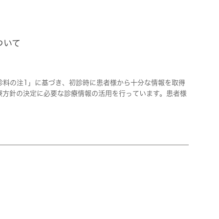
ついて
診料の注1」に基づき、初診時に患者様から十分な情報を取得
療方針の決定に必要な診療情報の活用を行っています。患者様
な取り組みです。
供するため、医療安全対策を講じた体制を整えています。AED
感染防止のための衛生管理の徹底、定期的な医療安全研修の実
施しています。
症の院内感染を防止し、患者と医療従事者の安全を確保するた
ための一定の要件を満たした保険医療機関に認められます
きるように体制整備を行っております。
療情報等を活用して診療を実施しております。