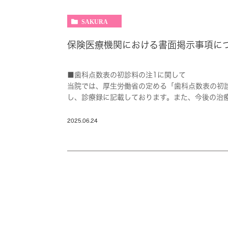
SAKURA
保険医療機関における書面掲示事項に
■歯科点数表の初診料の注1に関して
当院では、厚生労働省の定める「歯科点数表の初
し、診療録に記載しております。また、今後の治
にとって適切で安心な診療を提供するための重要
■歯科外来診療医療安全対策加算1・2
2025.06.24
当院では、歯科外来診療において安全な医療を提
や酸素供給装置など緊急時対応機器の設置、院内
施など、厚生労働省の基準に準じた安全対策を実
■外来感染対策向上加算とは
外来感染対策向上加算は、外来診療における感染
めの加算です。この加算は、感染対策を強化する
■医療DX推進体制整備加算
当院は、医療DX推進して質の高い医療を提供で
オンライン資格確認等システムによる取得した医