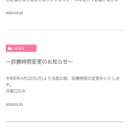
す。
2024.03.25
大和市大和駅の歯医者・歯科
大和東さくら歯科・矯正歯科
NEWS
～診療時間変更のお知らせ～
令和6年4月22日(月)より当面の間、診療時間の変更をいたしま
す。
月曜日のみ
午前：9：30～13：30
午後：休診
2024.03.25
患者様にはご不便ご不都合をおかけいたしますが、よろしくお願
いいたします。
大和市大和駅徒歩4分の歯医者・歯科