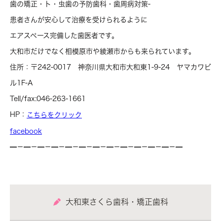
歯の矯正・ト・虫歯の予防歯科・歯周病対策-
患者さんが安心して治療を受けられるように
エアスペース完備した歯医者です。
大和市だけでなく相模原市や綾瀬市からも来られています。
住所：〒242-0017 神奈川県大和市大和東1-9-24 ヤマカワビ
ル1F-A
Tell/fax:046-263-1661
HP：
こちらをクリック
facebook
━－━－━－━－━－━－━－━－━－━－━－━－━
大和東さくら歯科・矯正歯科