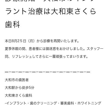
ラント治療は大和東さくら
歯科
本日8月2５日（月）から診療を再開いたします。
夏季休暇の間、患者様には御迷惑をおかけしました。スタッフ一
同、リフレッシュしてさらに一層頑張ってまいります。
━－━－━－━－━－━－━－━－━－━－━－━－━
大和市の歯医者
大和駅から徒歩5分
大和東さくら歯科
‐インプラント・歯のクリーニング・審美歯科・ホワイトニング