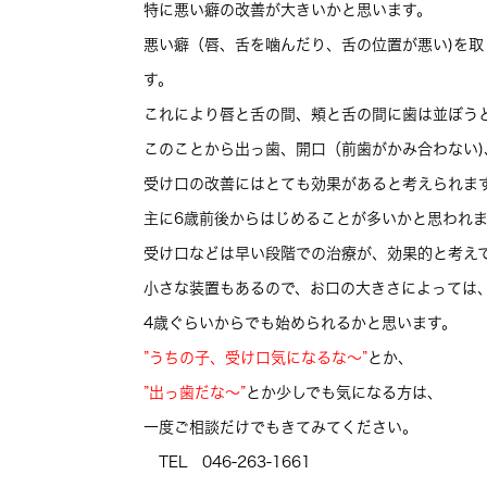
特に悪い癖の改善が大きいかと思います。
悪い癖（唇、舌を噛んだり、舌の位置が悪い)を
す。
これにより唇と舌の間、頬と舌の間に歯は並ぼう
このことから出っ歯、開口（前歯がかみ合わない)
受け口の改善にはとても効果があると考えられま
主に6歳前後からはじめることが多いかと思われ
受け口などは早い段階での治療が、効果的と考え
小さな装置もあるので、お口の大きさによっては
4歳ぐらいからでも始められるかと思います。
”うちの子、受け口気になるな～”
とか、
”出っ歯だな～”
とか少しでも気になる方は、
一度ご相談だけでもきてみてください。
TEL 046-263-1661