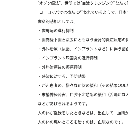
”オゾン療法”、世間では”血液クレンジング”なん
ヨーロッパでは盛んに行われているようで、日本
歯科的効能としては、
・歯周病の進行抑制
・歯肉縁下歯石除去にともなう全身的炎症反応の
・外科治療（抜歯、インプラントなど）に伴う菌
・インプラント周囲炎の進行抑制
・外科治療後の疼痛抑制
・感染に対する、予防効果
・がん患者の、様々な症状の緩和（その結果QOL
・末梢神経障害、口腔不定愁訴の緩和（舌痛症な
などがあげられるようです。
人の体が怪我をしたときなどは、出血して、血餅
人の体の悪いところを治すのは、血液なのです。