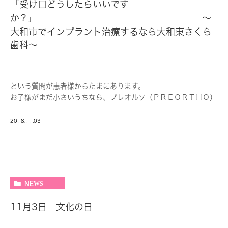
「受け口どうしたらいいです
か？」 ～
大和市でインプラント治療するなら大和東さくら
歯科～
という質問が患者様からたまにあります。
お子様がまだ小さいうちなら、プレオルソ（ＰＲＥＯＲＴＨＯ）
というシリコンで出来たマウスピースを装着する治療をお勧めし
ます。
2018.11.03
やわらかい素材で出来ていて、装着しやすいです。
使用方法も簡便で、寝る1時間ほど前から入れて朝ご飯食べる前
にはずすようにします。
歯並びが悪くなる原因のひとつが、悪習癖（指しゃぶり、頬杖、
低位舌）です。
NEWS
悪習癖による不要な力が歯列に加わり、力が加わった方向に動い
て不正歯列になります。
11月3日 文化の日
プレオルソを装着することで、歯に不要な力がかからないように
して正常な歯列へと導きます。