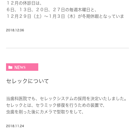
１２月の休診日は、
６日、１３日、２０日、２７日の毎週木曜日と、
１２月２９日（土）～１月３日（木）が冬期休暇となっていま
す。
１２月２３日（日）、２４日（月）は、祝日ですが診療していま
2018.12.06
す。
診察ご希望の方は、お電話ください。
TEL 0046-263-1661
NEWS
セレックについて
当歯科医院でも、セレックシステムの採用を決定いたしました。
セレックとは、セラミック修復を行うための装置で、
虫歯を削った後にカメラで型取りをして、
ミリングマシンというもので、セラミックを削りだすシステムで
す。
2018.11.24
今までの治療と比べて、