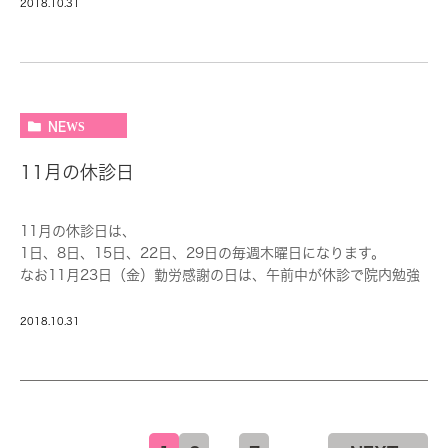
非常勤 ￥1000～（時給)
2018.10.31
昇給年1回、賞与年2回となっています。
パート、アルバイトは週2回から、午前中のみ、午後のみもOKで
す。
未経験OK。有給消化率はほぼ100％です。
NEWS
11月の休診日
11月の休診日は、
1日、8日、15日、22日、29日の毎週木曜日になります。
なお11月23日（金）勤労感謝の日は、午前中が休診で院内勉強
会を行っています。
午後は診療いたします、診療時間は
2018.10.31
15：00～19：30
となっています。