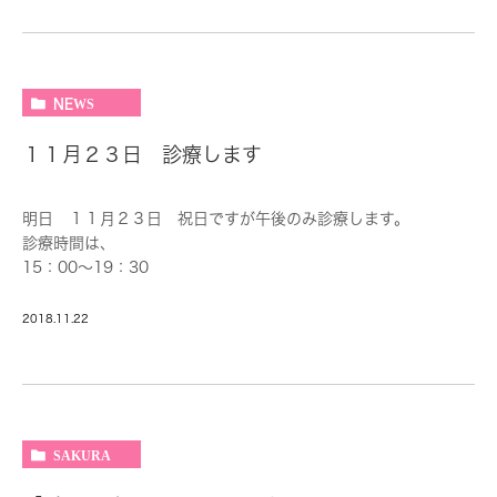
①型取りをするための、粘土みたいな物を使用する必要が無くな
る。
ビデオカメラで撮影するだけになります。患者さんは楽になり
ますね～
NEWS
②ビデオ撮影した後、早いものだと1時間ぐらいでセラミック修
復物が出来上がります。
１１月２３日 診療します
削ったその日にセラミックが入ります！来院回数が減りま
す!!
③印象材、石膏模型などが必要なくなるので、適合のいい詰め物
明日 １１月２３日 祝日ですが午後のみ診療します。
が出来上がります。
診療時間は、
汚れがたまりにくくなり、むし歯のリスクも減らせますね～
15：00～19：30
④今までのセラミック修復よりも、価格を抑えたセラミック修復
となっています。なお午前中も院内にスタッフはいますので電話
も可能になります。
はつながります。
2018.11.22
いっぱい治療が必要な方も、費用が抑えられるようになりま
ご用のある方は、お電話ください。
す。
TEL 0046-263-1661
かなりメリットの大きいシステムになります。実際に稼動するの
すこし先になりますが、
導入初期には、キャンペーン価格ではないですけども費用を抑え
SAKURA
て行っていこうかと考えています。